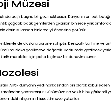
oji Müzesi
lında başlı başına bir gezi noktasıdır. Dünyanın en eski batığı
tik çağdaki batık gemilerden çıkarılan binlerce yıllık amforalar
e’nin derin sularında binlerce yıl öncesine götürür.
kleriyle de uluslararası üne sahiptir. Denizcilik tarihine ve ant
lümü mutlaka görülmeye değerdir. Bodrumda gezilecek yerler li
 tarih meraklıları için paha biçilmez bir deneyim sunar.
Mozolesi
rası, Antik dünyanın yedi harikasından biri olarak kabul edilen 
i tarafından yaptırılmıştır. Günümüze ne yazık ki bu görkemli ya
 dönemdeki ihtişamını hissettirmeye yeterlidir.