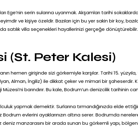
ları Ege’nin serin sularına uyanmak. Akşamları tarihi sokaklar
yimdir ve kişiye özeldir. Bazıları için bu yer sakin bir koy, bazıla
da satılık villa seçenekleri hayallerinizi gerçeğe dönüştürebil
.
 (St. Peter Kalesi)
nın hemen girişinde sizi görkemiyle karşılar. Tarihi 15. yüzyıl
 İtalyan, Alman, İngiliz) ile dikkat çeker ve mimari bir şaheserdi
 Müzesi’ni barındırır. Bu kale, Bodrum’un denizcilik tarihinin canl
lculuk yapmak demektir. Surlarına tırmandığınızda elde ettiğ
 Bodrum evlerini ayaklarınızın altına serer. Bodrumda nerelere 
iz deniz manzarasını bir arada sunan bu görkemli yapı, bölgen