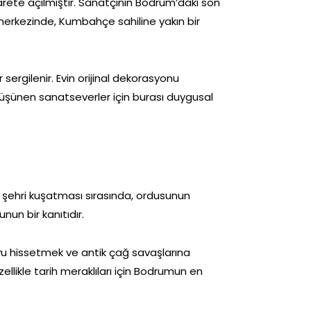
arete açılmıştır. Sanatçının Bodrum’daki son
n merkezinde, Kumbahçe sahiline yakın bir
 sergilenir. Evin orijinal dekorasyonu
 düşünen sanatseverler için burası duygusal
’in şehri kuşatması sırasında, ordusunun
nun bir kanıtıdır.
uyu hissetmek ve antik çağ savaşlarına
zellikle tarih meraklıları için Bodrumun en