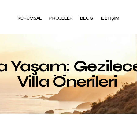
KURUMSAL
PROJELER
BLOG
İLETİŞİM
 Yaşam: Gezilecek
Villa Önerileri
BLOG
BÖLGE TANITIMLARI
PROJELERDEN HABERLER