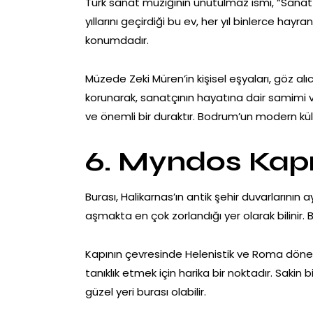
Türk sanat müziğinin unutulmaz ismi, “Sanat 
yıllarını geçirdiği bu ev, her yıl binlerce h
konumdadır.
Müzede Zeki Müren’in kişisel eşyaları, göz alıc
korunarak, sanatçının hayatına dair samimi v
ve önemli bir duraktır. Bodrum’un modern kült
6. Myndos Kapı
Burası, Halikarnas’ın antik şehir duvarlarının
aşmakta en çok zorlandığı yer olarak bilinir.
Kapının çevresinde Helenistik ve Roma döneml
tanıklık etmek için harika bir noktadır. Sakin 
güzel yeri burası olabilir.