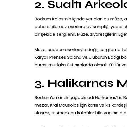
2. Sualtı Arkeol
Bodrum Kalesi’nin içinde yer alan bu müze, as
paha biçilemez eserlere ev sahipliği yapar. An
bir şekilde sergilenir. Müze, ziyaretçilerini Eg
Müze, sadece eserleriyle değil, sergileme tekni
Karyalı Prenses Salonu ve Uluburun Batığı bö
burası mutlaka üst sıralarda olmalı. Kültür ve
3. Halikarnas 
Bodrum’un antik çağdaki adı Halikarnas’tır. Bu
mezar, Kral Mausolos için karısı ve kız kardeş
ulaşmıştır. Ancak bu kalıntılar bile yapının o