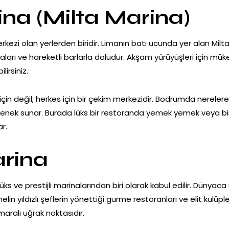
na (Milta Marina)
zi olan yerlerden biridir. Limanın batı ucunda yer alan Milta Ma
ları ve hareketli barlarla doludur. Akşam yürüyüşleri için mü
ilirsiniz.
çin değil, herkes için bir çekim merkezidir. Bodrumda nerelere 
eçenek sunar. Burada lüks bir restoranda yemek yemek veya b
ar.
arina
s ve prestijli marinalarından biri olarak kabul edilir. Dünyaca 
n yıldızlı şeflerin yönettiği gurme restoranları ve elit kulüple
maralı uğrak noktasıdır.