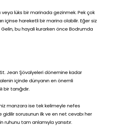
da veya lüks bir marinada gezinmek. Pek çok
rı içinse hareketli bir marina olabilir. Eğer siz
ir. Gelin, bu hayali kurarken önce Bodrumda
a, St. Jean Şövalyeleri dönemine kadar
r. Kalenin içinde dünyanın en önemli
ı bir tanığıdır.
iniz manzara ise tek kelimeyle nefes
gidilir sorusunun ilk ve en net cevabı her
in ruhunu tam anlamıyla yansıtır.