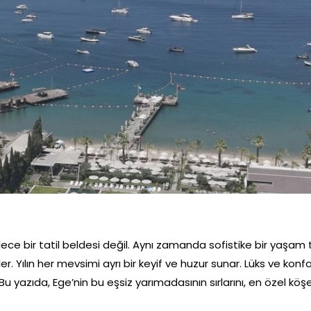
sadece bir tatil beldesi değil. Aynı zamanda sofistike bir yaşam
ler. Yılın her mevsimi ayrı bir keyif ve huzur sunar. Lüks ve kon
Bu yazıda, Ege’nin bu eşsiz yarımadasının sırlarını, en özel köş