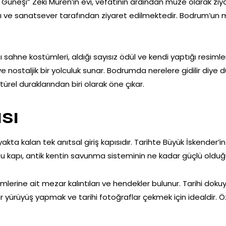
Güneşi” Zeki Müren’in evi, vefatının ardından müze olarak ziy
ayranı ve sanatsever tarafından ziyaret edilmektedir. Bodrum’u
ı sahne kostümleri, aldığı sayısız ödül ve kendi yaptığı resimler
e nostaljik bir yolculuk sunar. Bodrumda nerelere gidilir diye
ürel duraklarından biri olarak öne çıkar.
sı
 ayakta kalan tek anıtsal giriş kapısıdır. Tarihte Büyük İskender
 Bu kapı, antik kentin savunma sisteminin ne kadar güçlü olduğu
erine ait mezar kalıntıları ve hendekler bulunur. Tarihi dok
bir yürüyüş yapmak ve tarihi fotoğraflar çekmek için idealdir. Ö