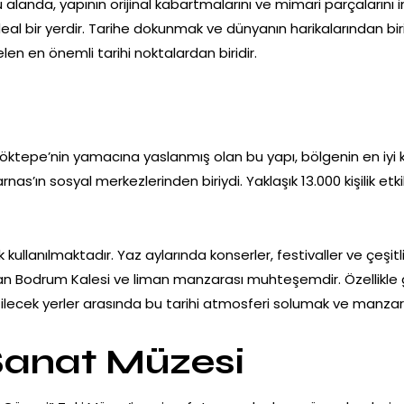
 alanda, yapının orijinal kabartmalarını ve mimari parçalarını 
eal bir yerdir. Tarihe dokunmak ve dünyanın harikalarından bir
en en önemli tarihi noktalardan biridir.
epe’nin yamacına yaslanmış olan bu yapı, bölgenin en iyi koru
as’ın sosyal merkezlerinden biriydi. Yaklaşık 13.000 kişilik etkil
kullanılmaktadır. Yaz aylarında konserler, festivaller ve çeşitli 
an Bodrum Kalesi ve liman manzarası muhteşemdir. Özellikl
lecek yerler arasında bu tarihi atmosferi solumak ve manzara
Sanat Müzesi