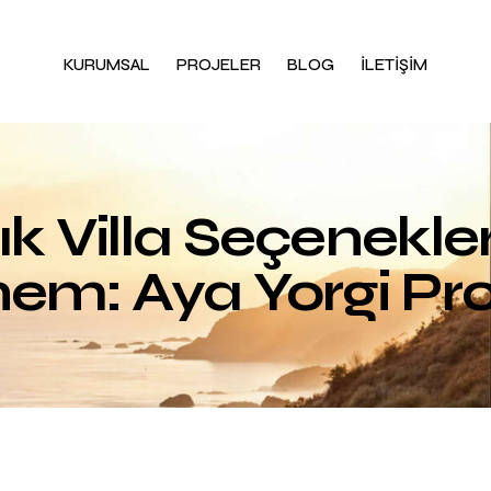
KURUMSAL
PROJELER
BLOG
İLETİŞİM
k Villa Seçenekler
em: Aya Yorgi Pro
BLOG
BÖLGE TANITIMLARI
PROJELERDEN HABERLER