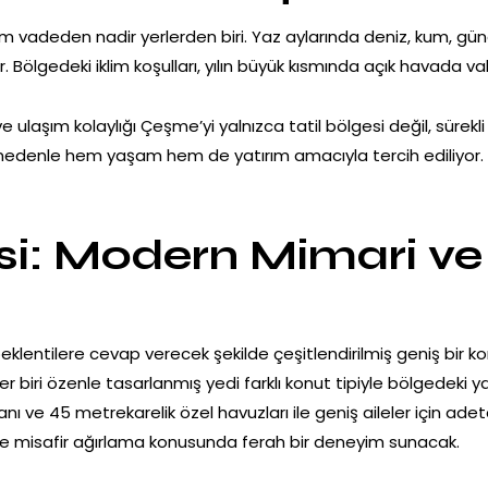
m vadeden nadir yerlerden biri. Yaz aylarında deniz, kum, güne
 Bölgedeki iklim koşulları, yılın büyük kısmında açık havada v
 ulaşım kolaylığı Çeşme’yi yalnızca tatil bölgesi değil, sürekli y
u nedenle hem yaşam hem de yatırım amacıyla tercih ediliyor. 
esi: Modern Mimari v
 beklentilere cevap verecek şekilde çeşitlendirilmiş geniş bir
biri özenle tasarlanmış yedi farklı konut tipiyle bölgedeki y
nı ve 45 metrekarelik özel havuzları ile geniş aileler için ad
 misafir ağırlama konusunda ferah bir deneyim sunacak.