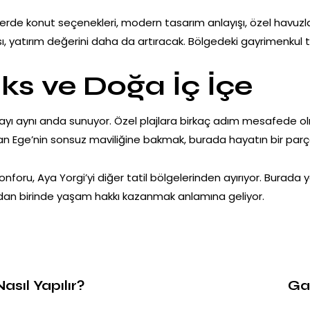
rde konut seçenekleri, modern tasarım anlayışı, özel havuzla
ı, yatırım değerini daha da artıracak. Bölgedeki gayrimenkul 
ks ve Doğa İç İçe
ı aynı anda sunuyor. Özel plajlara birkaç adım mesafede ol
rından Ege’nin sonsuz maviliğine bakmak, burada hayatın bir parç
, Aya Yorgi’yi diğer tatil bölgelerinden ayırıyor. Burada yazl
ndan birinde yaşam hakkı kazanmak anlamına geliyor.
sıl Yapılır?
Gay