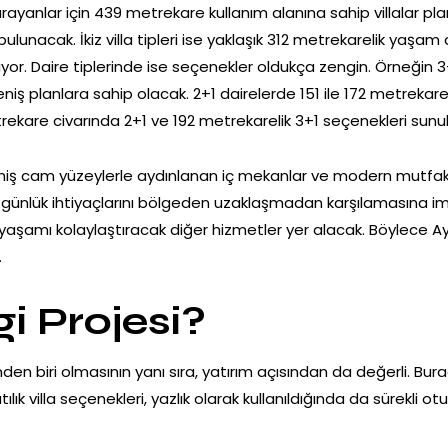
anlar için 439 metrekare kullanım alanına sahip villalar pla
ulunacak. İkiz villa tipleri ise yaklaşık 312 metrekarelik yaşa
yor. Daire tiplerinde ise seçenekler oldukça zengin. Örneğin 
niş planlara sahip olacak. 2+1 dairelerde 151 ile 172 metreka
ekare civarında 2+1 ve 192 metrekarelik 3+1 seçenekleri sunu
geniş cam yüzeylerle aydınlanan iç mekanlar ve modern mutfak 
n günlük ihtiyaçlarını bölgeden uzaklaşmadan karşılamasına im
k yaşamı kolaylaştıracak diğer hizmetler yer alacak. Böylece A
.
i Projesi?
en biri olmasının yanı sıra, yatırım açısından da değerli. Bur
tılık villa seçenekleri, yazlık olarak kullanıldığında da sürekli