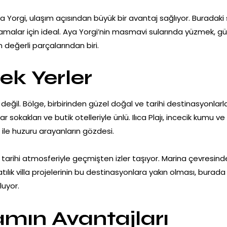
a Yorgi, ulaşım açısından büyük bir avantaj sağlıyor. Buradaki s
amalar için ideal. Aya Yorgi’nin masmavi sularında yüzmek, 
değerli parçalarından biri.
k Yerler
il. Bölge, birbirinden güzel doğal ve tarihi destinasyonlarla ç
 sokakları ve butik otelleriyle ünlü. Ilıca Plajı, incecik kumu ve 
rı ile huzuru arayanların gözdesi.
rihi atmosferiyle geçmişten izler taşıyor. Marina çevresindeki
tılık villa projelerinin bu destinasyonlara yakın olması, burad
luyor.
mın Avantajları