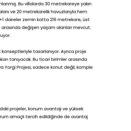
nlanmış. Bu villalarda 30 metrekareye yakın
m alanı ve 20 metrekarelik havuzlarıyla hem
3+1 daireler zemin katta 216 metrekare, üst
re arasında değişen yaşam alanları mevcut.
luyor.
konseptleriyle tasarlanıyor. Ayrıca proje
kan tanıyacak. Bu ticari birimler arasında
ya Yorgi Projesi, sadece konut değil, komple
adaki projeler, konum avantajı ve yüksek
 oturum amaçlı tercih edildiğinde de avantaj