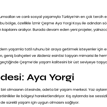
salları ve canlı sosyal yaşamıyla Türkiye’nin en çok tercih edil
 bu bölge, özellikle İzmir Çeşme Aya Yorgi Koyu ile adından söz 
 kapılarını aralıyor. Burada devam eden yeni projeler, yalnızc
ern yaşamla tatil ruhunu bir araya getirmek isteyenler için eşs
ları, geniş bahçeleri ve Akdeniz esintisi taşıyan mimarisi ile 
çtiğinde Çeşme’de yaşam kalitesini bir üst seviyeye taşıy
esi: Aya Yorgi
biri olmasının ötesinde, adeta bir yaşam merkezi. Yaz ayların
kinlikler ile bölgeyi hareketlendiriyor. Kış aylarında ise sess
e sürekli yaşam için uygun olmasını sağlıyor.