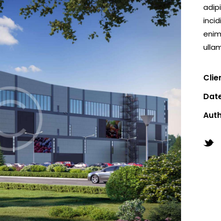
adip
inci
enim
ullam
Clie
Dat
Aut