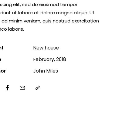
iscing elit, sed do eiusmod tempor
didunt ut labore et dolore magna aliqua. Ut
 ad minim veniam, quis nostrud exercitation
co laboris.
nt
New house
e
February, 2018
hor
John Miles