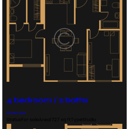
4 bedroom / 2 baths
Showcase
Status
For sale
Area
1727 sq ft
Type
Studio