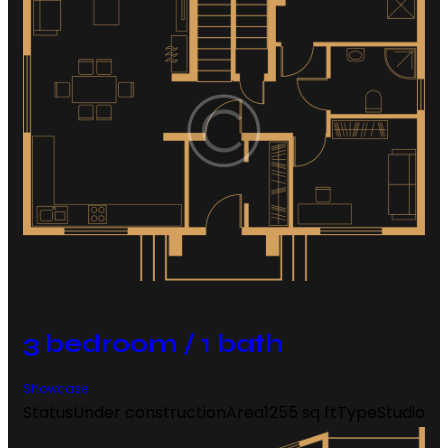
3 bedroom / 1 bath
Showcase
Status
Under construction
Area
1255 sq ft
Type
Studio