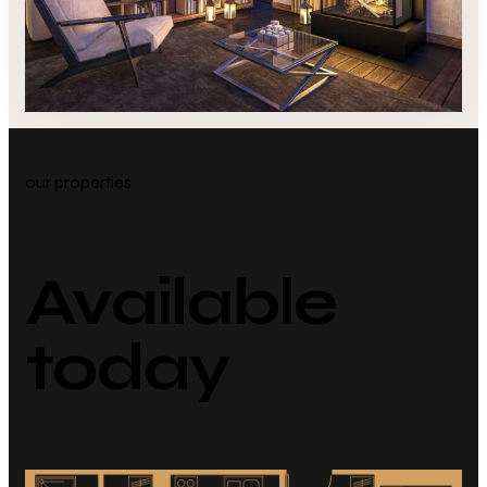
our properties
Available
today