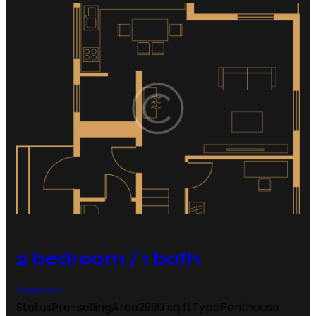
2 bedroom / 1 bath
Showcase
Status
Pre-selling
Area
2990 sq ft
Type
Penthouse