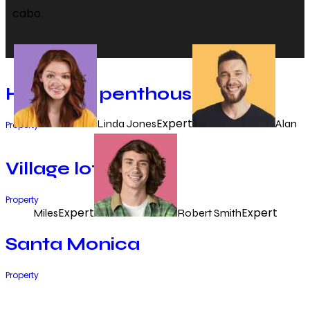
cabo.
Hamilton penthouse
Expert
Linda Jones
Alan
Property
Village lofts
Property
Expert
Expert
Miles
Robert Smith
Santa Monica
Property