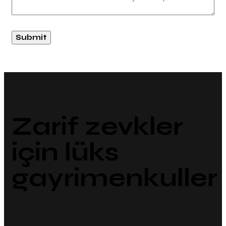
Submit
Zarif zevkler
için lüks
gayrimenkuller