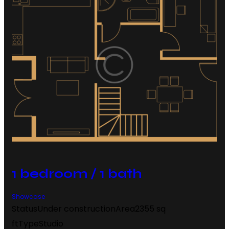
1 bedroom / 1 bath
Showcase
Status
Under construction
Area
2355 sq
ft
Type
Studio