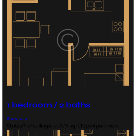
1 bedroom / 2 baths
Showcase
Status
Pre-selling
Area
975 sq ft
Type
Apartment