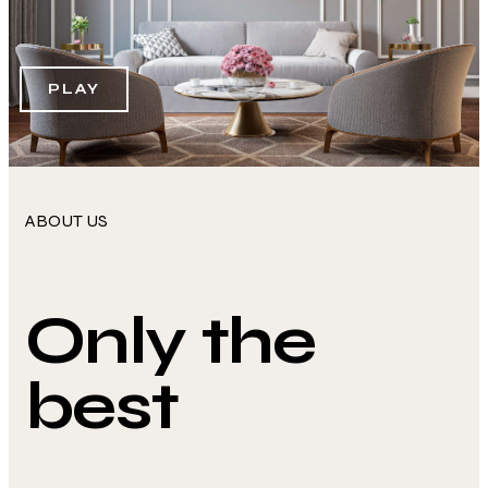
PLAY
ABOUT US
Only the
best