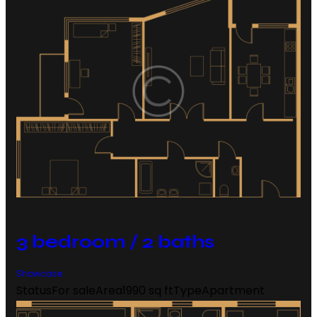
3 bedroom / 2 baths
Showcase
Status
For sale
Area
1990 sq ft
Type
Apartment