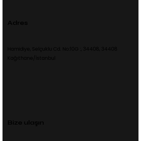
Adres
Hamidiye, Selçuklu Cd. No:10G :, 34408, 34408
Kağıthane/İstanbul
Bize ulaşın