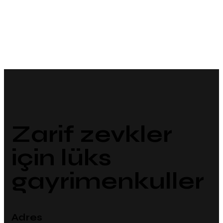
Zarif zevkler
için lüks
gayrimenkuller
Adres