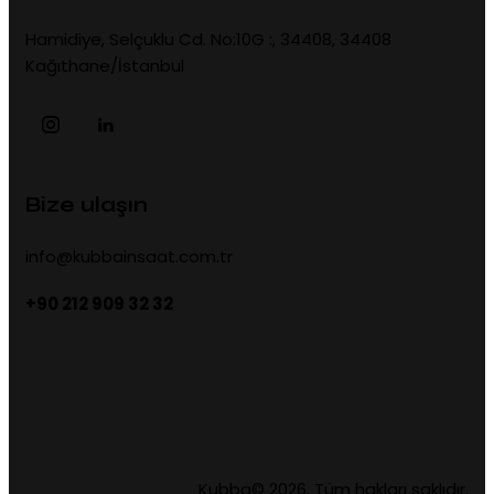
Hamidiye, Selçuklu Cd. No:10G :, 34408, 34408
Kağıthane/İstanbul
Bize ulaşın
info@kubbainsaat.com.tr
+90 212 909 32 32
Kubba© 2026. Tüm hakları saklıdır.