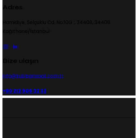
Adres
Hamidiye, Selçuklu Cd. No:10G :, 34408, 34408
Kağıthane/İstanbul
Bize ulaşın
info@kubbainsaat.com.tr
+90 212 909 32 32