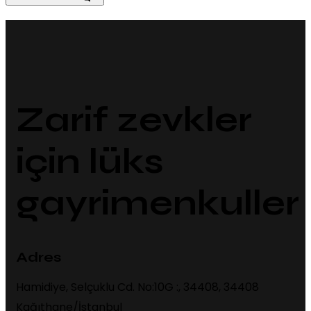
Zarif zevkler
için lüks
gayrimenkuller
Adres
Hamidiye, Selçuklu Cd. No:10G :, 34408, 34408
Kağıthane/İstanbul