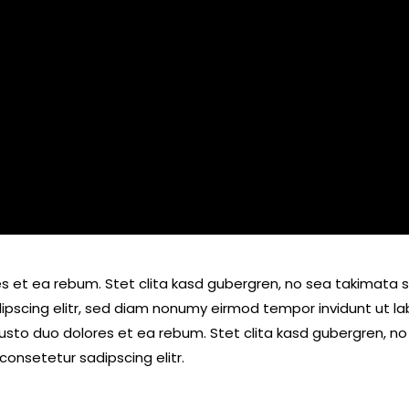
s et ea rebum. Stet clita kasd gubergren, no sea takimata 
ipscing elitr, sed diam nonumy eirmod tempor invidunt ut l
usto duo dolores et ea rebum. Stet clita kasd gubergren, 
consetetur sadipscing elitr.