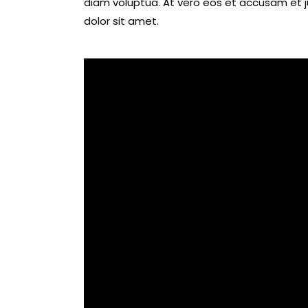
diam voluptua. At vero eos et accusam et j
dolor sit amet.