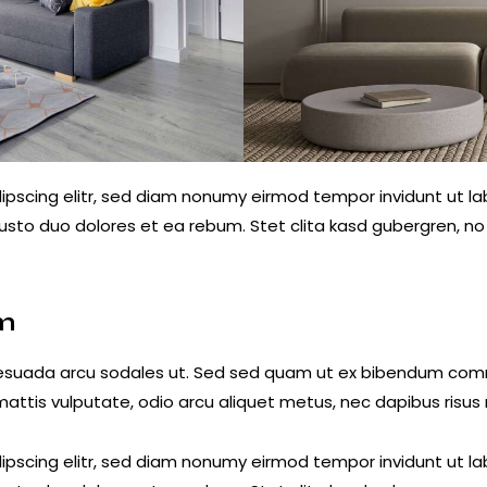
ipscing elitr, sed diam nonumy eirmod tempor invidunt ut l
usto duo dolores et ea rebum. Stet clita kasd gubergren, 
am
lesuada arcu sodales ut. Sed sed quam ut ex bibendum comm
mattis vulputate, odio arcu aliquet metus, nec dapibus risus r
ipscing elitr, sed diam nonumy eirmod tempor invidunt ut l