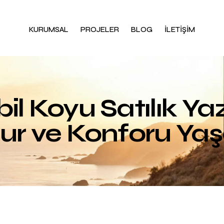
KURUMSAL
PROJELER
BLOG
İLETİŞİM
Koyu Satılık Yazlı
ur ve Konforu Yaş
BLOG
BÖLGE TANITIMLARI
PROJELERDEN HABERLER