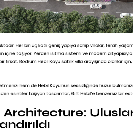
aktadır. Her biri üç katlı geniş yapıya sahip villalar, ferah ya
evin içine taşıyor. Yerden ısıtma sistemi ve modern altyapısı
 bir fırsat. Bodrum Hebil Koyu satılık villa arayışında olanlar 
setmenizi hem de Hebil Koyu’nun sessizliğinde huzur bulmanızı 
den esintiler taşıyan tasarımlar, Gift Hebil’e benzersiz bir est
Architecture: Ulusla
andırıldı