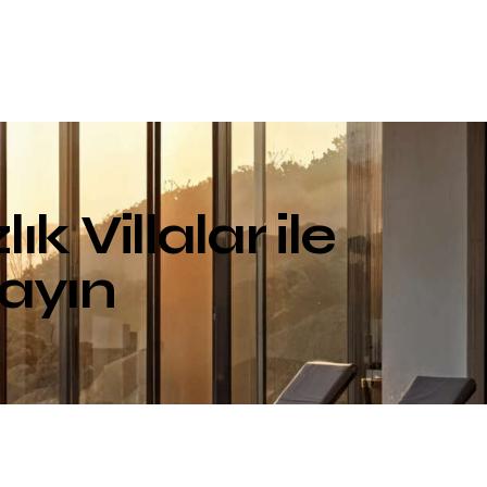
k Villalar ile
ayın