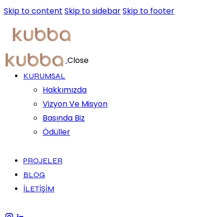
Skip to content
Skip to sidebar
Skip to footer
Close
KURUMSAL
Hakkımızda
Vizyon Ve Misyon
Basında Biz
Ödüller
PROJELER
BLOG
İLETİŞİM