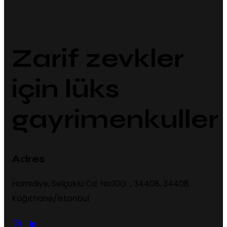
Zarif zevkler
için lüks
gayrimenkuller
Adres
Hamidiye, Selçuklu Cd. No:10G :, 34408, 34408
Kağıthane/İstanbul