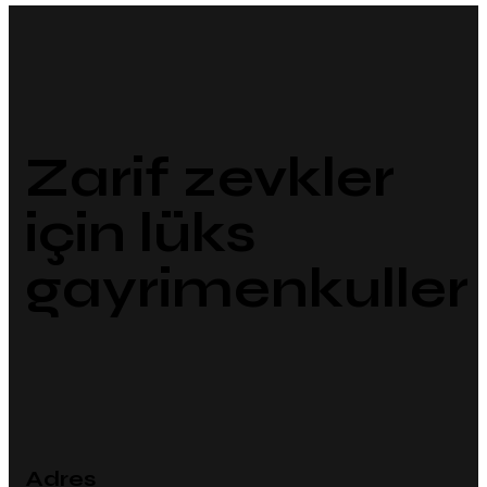
Zarif zevkler
için lüks
gayrimenkuller
Adres