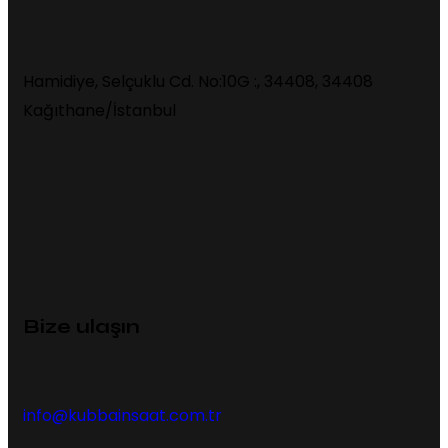
Hamidiye, Selçuklu Cd. No:10G :, 34408, 34408
Kağıthane/İstanbul
Bize ulaşın
info@kubbainsaat.com.tr